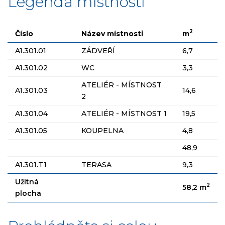
Legenda místností
2
Číslo
Název místnosti
m
A1.301.01
ZÁDVEŘÍ
6,7
A1.301.02
WC
3,3
ATELIÉR - MÍSTNOST
A1.301.03
14,6
2
A1.301.04
ATELIÉR - MÍSTNOST 1
19,5
A1.301.05
KOUPELNA
4,8
48,9
A1.301.T1
TERASA
9,3
Užitná
2
58,2 m
plocha
Stavba srpen 2025