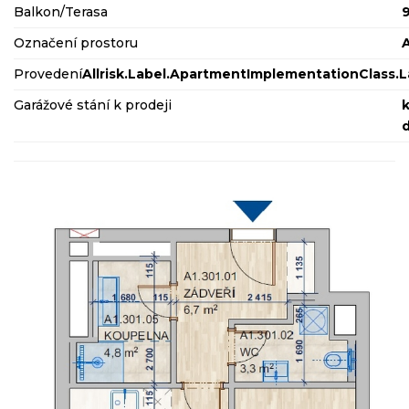
Balkon/Terasa
Označení prostoru
A
Provedení
Allrisk.Label.ApartmentImplementationClass.
Garážové stání k prodeji
k