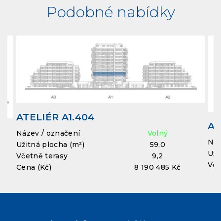
Podobné nabídky
ATELIÉR A1.404
AT
Název / označení
Volný
Náz
Užitná plocha (m²)
59,0
Uži
Včetně terasy
9,2
Vče
Cena (Kč)
8 190 485 Kč
Cen