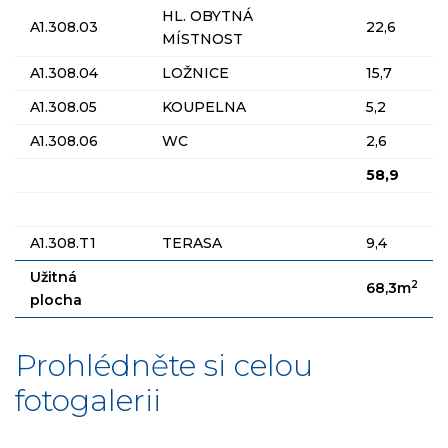
HL. OBYTNÁ
A1.308.03
22,6
MÍSTNOST
A1.308.04
LOŽNICE
15,7
A1.308.05
KOUPELNA
5,2
A1.308.06
WC
2,6
58,9
A1.308.T1
TERASA
9,4
Užitná
2
68,3m
plocha
Prohlédněte si celou
fotogalerii