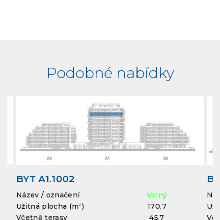
Podobné nabídky
BYT A1.1002
BY
Název / označení
Volný
Náz
Užitná plocha (m²)
170,7
Uži
Včetně terasy
45,7
Vče