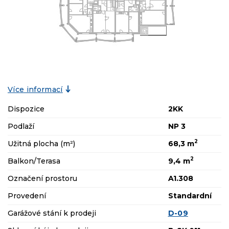
Více informací
Dispozice
2KK
Podlaží
NP 3
2
Užitná plocha (m²)
68,3 m
2
Balkon/Terasa
9,4 m
Označení prostoru
A1.308
Provedení
Standardní
Garážové stání k prodeji
D-09