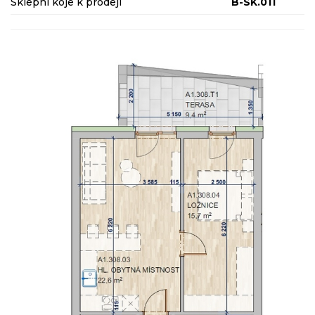
Sklepní kóje k prodeji
B-SK.011