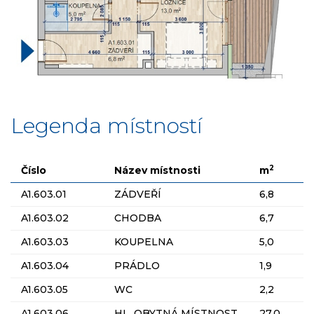
Legenda místností
2
Číslo
Název místnosti
m
A1.603.01
ZÁDVEŘÍ
6,8
A1.603.02
CHODBA
6,7
A1.603.03
KOUPELNA
5,0
A1.603.04
PRÁDLO
1,9
A1.603.05
WC
2,2
A1.603.06
HL. OBYTNÁ MÍSTNOST
27,0