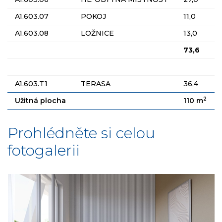
A1.603.07
POKOJ
11,0
A1.603.08
LOŽNICE
13,0
73,6
A1.603.T1
TERASA
36,4
2
Užitná plocha
110 m
Prohlédněte si celou
fotogalerii