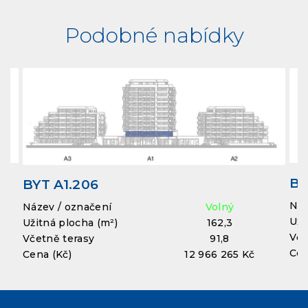
Podobné nabídky
BY
BYT A1.206
Náz
Název / označení
Volný
Uži
Užitná plocha (m²)
162,3
Vče
Včetně terasy
91,8
Cen
Cena (Kč)
12 966 265 Kč