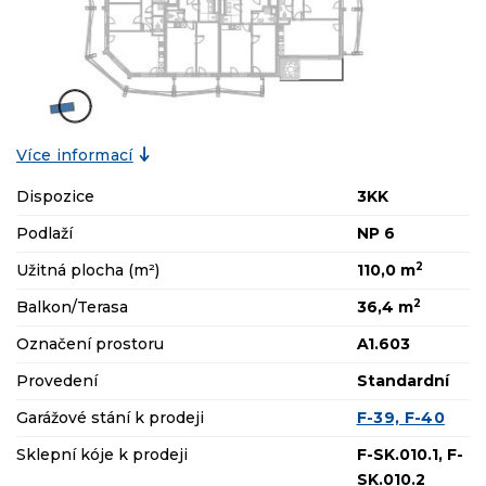
Více informací
Dispozice
3KK
Podlaží
NP 6
2
Užitná plocha (m²)
110,0 m
2
Balkon/Terasa
36,4 m
Označení prostoru
A1.603
Provedení
Standardní
Garážové stání k prodeji
F-39, F-40
Sklepní kóje k prodeji
F-SK.010.1, F-
SK.010.2