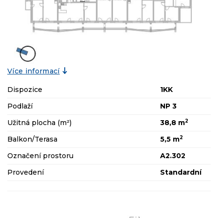
Více informací
Dispozice
1KK
Podlaží
NP 3
2
Užitná plocha (m²)
38,8 m
2
Balkon/Terasa
5,5 m
Označení prostoru
A2.302
Provedení
Standardní