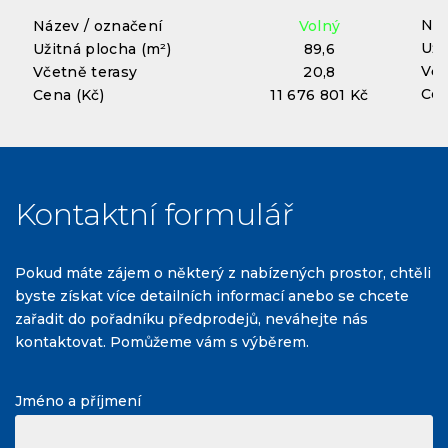
Náz
Název / označení
Volný
Uži
Užitná plocha (m²)
89,6
Vče
Včetně terasy
20,8
Cen
Cena (Kč)
11 676 801 Kč
Kontaktní formulář
Pokud máte zájem o některý z nabízených prostor, chtěli
byste získat více detailních informací anebo se chcete
zařadit do pořadníku předprodejů, neváhejte nás
kontaktovat. Pomůžeme vám s výběrem.
Jméno a příjmení