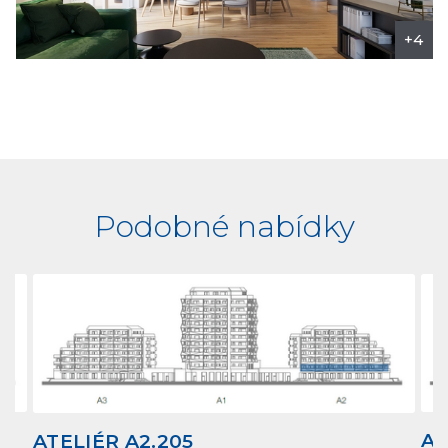
+4
Podobné nabídky
AT
ATELIÉR A2.205