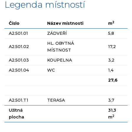
Legenda místností
2
Číslo
Název místnosti
m
A2.501.01
ZÁDVEŘÍ
5,8
HL. OBYTNÁ
A2.501.02
17,2
MÍSTNOST
A2.501.03
KOUPELNA
3,2
A2.501.04
WC
1,4
27,6
A2.501.T1
TERASA
3,7
Užitná
31,3
2
plocha
m