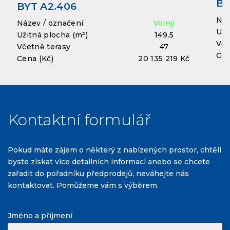
BY
BYT A2.406
Náz
Název / označení
Volný
Uži
Užitná plocha (m²)
149,5
Vče
Včetně terasy
47
Cen
Cena (Kč)
20 135 219 Kč
Kontaktní formulář
Pokud máte zájem o některý z nabízených prostor, chtěli
byste získat více detailních informací anebo se chcete
zařadit do pořadníku předprodejů, neváhejte nás
kontaktovat. Pomůžeme vám s výběrem.
Jméno a příjmení