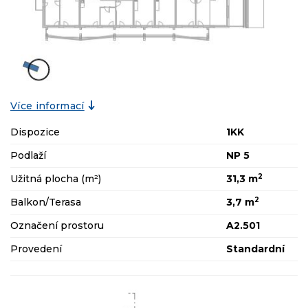
Více informací
Dispozice
1KK
Podlaží
NP 5
2
Užitná plocha (m²)
31,3 m
2
Balkon/Terasa
3,7 m
Označení prostoru
A2.501
Provedení
Standardní