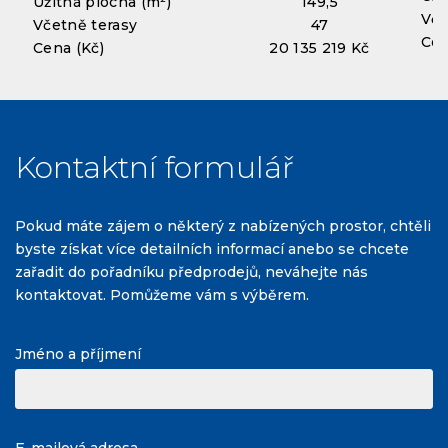
Užitná plocha (m²)
149,5
Vče
Včetně terasy
47
Cen
Cena (Kč)
20 135 219 Kč
Kontaktní formulář
Pokud máte zájem o některý z nabízených prostor, chtěli
byste získat více detailních informací anebo se chcete
zařadit do pořadníku předprodejů, neváhejte nás
kontaktovat. Pomůžeme vám s výběrem.
Jméno a příjmení
E-mailová adresa