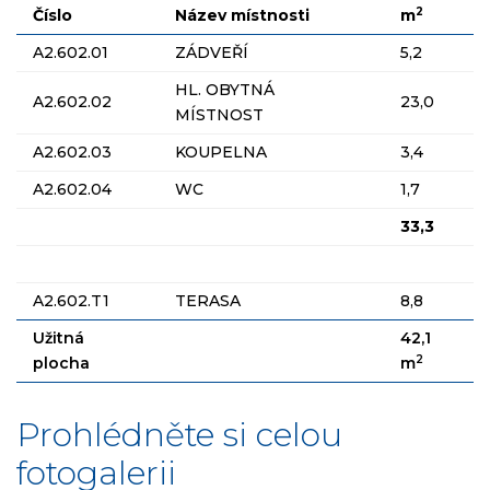
2
Číslo
Název místnosti
m
A2.602.01
ZÁDVEŘÍ
5,2
HL. OBYTNÁ
A2.602.02
23,0
MÍSTNOST
A2.602.03
KOUPELNA
3,4
A2.602.04
WC
1,7
33,3
A2.602.T1
TERASA
8,8
Užitná
42,1
2
plocha
m
Prohlédněte si celou
fotogalerii