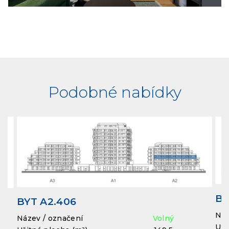
Podobné nabídky
BY
BYT A2.406
Náz
Název / označení
Volný
Uži