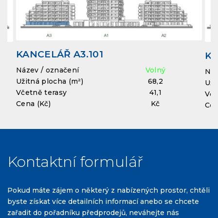
KANCELÁŘ A3.101
KA
Název / označení
Volný
Náz
Užitná plocha (m²)
68,2
Uži
Včetně terasy
41,1
Vče
Cena (Kč)
Kč
Cen
Kontaktní formulář
Pokud máte zájem o některý z nabízených prostor, chtěli
byste získat více detailních informací anebo se chcete
zařadit do pořadníku předprodejů, neváhejte nás