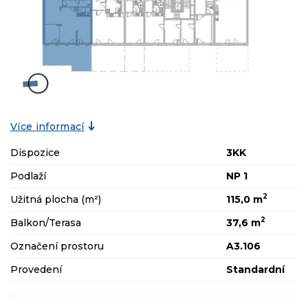
Více informací
Dispozice
3KK
Podlaží
NP 1
2
Užitná plocha (m²)
115,0 m
2
Balkon/Terasa
37,6 m
Označení prostoru
A3.106
Provedení
Standardní