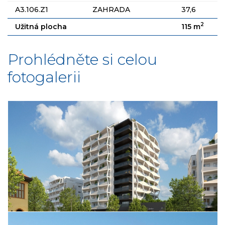
A3.106.Z1
ZAHRADA
37,6
2
Užitná plocha
115 m
Prohlédněte si celou
fotogalerii