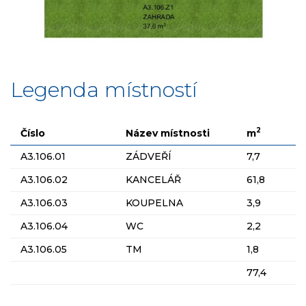
Legenda místností
2
Číslo
Název místnosti
m
A3.106.01
ZÁDVEŘÍ
7,7
A3.106.02
KANCELÁŘ
61,8
A3.106.03
KOUPELNA
3,9
A3.106.04
WC
2,2
A3.106.05
TM
1,8
77,4