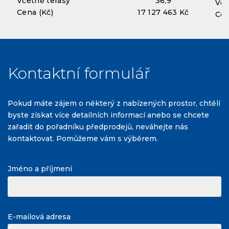
Včetně terasy
36,9
Vče
Cena (Kč)
17 127 463 Kč
Cen
Kontaktní formulář
Pokud máte zájem o některý z nabízených prostor, chtěli
byste získat více detailních informací anebo se chcete
zařadit do pořadníku předprodejů, neváhejte nás
kontaktovat. Pomůžeme vám s výběrem.
Jméno a příjmení
E-mailová adresa