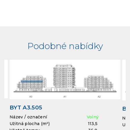
Podobné nabídky
BYT A3.505
BY
Název / označení
Volný
Náz
Užitná plocha (m²)
113,5
Uži