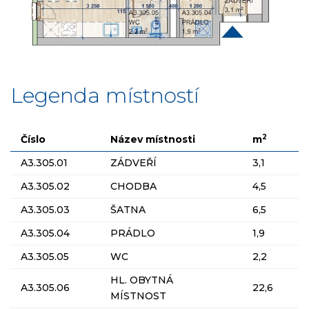
Legenda místností
2
Číslo
Název místnosti
m
A3.305.01
ZÁDVEŘÍ
3,1
A3.305.02
CHODBA
4,5
A3.305.03
ŠATNA
6,5
A3.305.04
PRÁDLO
1,9
A3.305.05
WC
2,2
HL. OBYTNÁ
A3.305.06
22,6
MÍSTNOST