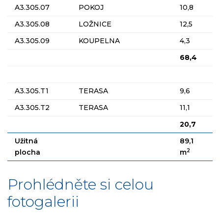
A3.305.07
POKOJ
10,8
A3.305.08
LOŽNICE
12,5
A3.305.09
KOUPELNA
4,3
68,4
A3.305.T1
TERASA
9,6
A3.305.T2
TERASA
11,1
20,7
Užitná
89,1
2
plocha
m
Prohlédněte si celou
fotogalerii