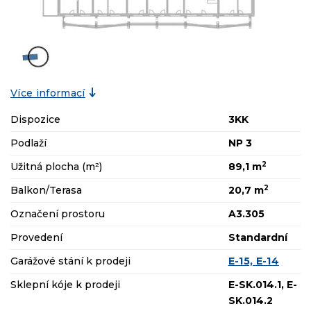
Více informací
Dispozice
3KK
Podlaží
NP 3
2
Užitná plocha (m²)
89,1 m
2
Balkon/Terasa
20,7 m
Označení prostoru
A3.305
Provedení
Standardní
Garážové stání k prodeji
E-15, E-14
Sklepní kóje k prodeji
E-SK.014.1, E-
SK.014.2