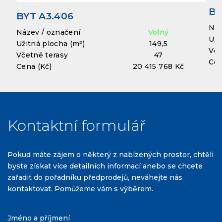
BY
BYT A3.406
Náz
Název / označení
Volný
Uži
Užitná plocha (m²)
149,5
Vče
Včetně terasy
47
Cen
Cena (Kč)
20 415 768 Kč
Kontaktní formulář
Pokud máte zájem o některý z nabízených prostor, chtěli
byste získat více detailních informací anebo se chcete
zařadit do pořadníku předprodejů, neváhejte nás
kontaktovat. Pomůžeme vám s výběrem.
Jméno a příjmení