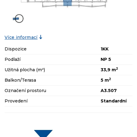
Více informací
Dispozice
1KK
Podlaží
NP 5
2
Užitná plocha (m²)
33,9 m
2
Balkon/Terasa
5 m
Označení prostoru
A3.507
Provedení
Standardní