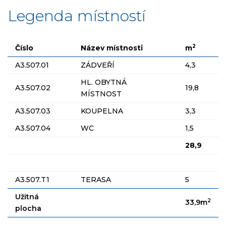
Legenda místností
2
Číslo
Název místnosti
m
A3.507.01
ZÁDVEŘÍ
4,3
HL. OBYTNÁ
A3.507.02
19,8
MÍSTNOST
A3.507.03
KOUPELNA
3,3
A3.507.04
WC
1,5
28,9
A3.507.T1
TERASA
5
Užitná
2
33,9m
plocha