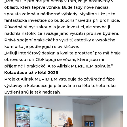
„Projekt je pro mě jedinečný v tom, že je postavený v
oblasti, která teprve vzniká. Bude tady nové nádraží,
spousta zeleně a nádherné výhledy. Myslím si, že je to
fantastická investice do budoucna,“ uvedla při prohlídce.
Původně si byt zakoupila jako investici, ale stavba ji
nadchla natolik, že zvažuje jeho využití i pro své bydlení.
Právě spojení praktického využití, estetiky a vysokého
komfortu je podle jejích slov klíčové.
„Miluji interiérový design a kvalita prostředí pro mě hraje
obrovskou roli. Obklopuji se věcmi, které jsou mi
příjemné i praktické. A to Allrisk MERIDIEM splňuje.“
Kolaudace už v létě 2025
Projekt Allrisk MERIDIEM vstupuje do závěrečné fáze
výstavby a kolaudace je plánována na léto tohoto roku.
Bydlení snů je tak nadosah.