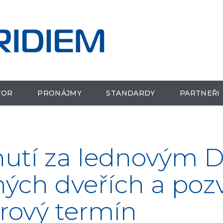
TOR
PRONÁJMY
STANDARDY
PARTNEŘI
utí za lednovým
ných dveřích a po
rový termín