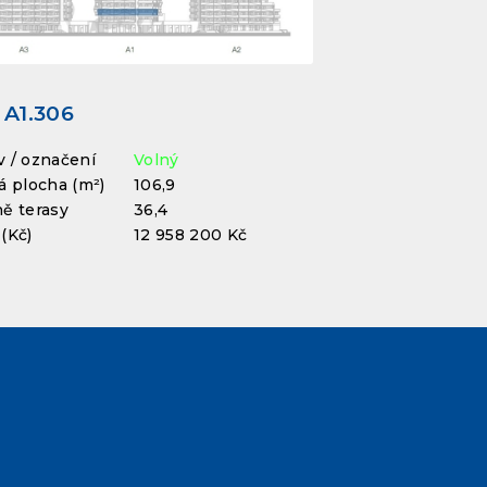
 A1.306
 / označení
Volný
á plocha (m²)
106,9
ě terasy
36,4
(Kč)
12 958 200 Kč