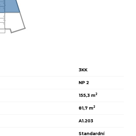
3KK
NP 2
2
155,3 m
2
81,7 m
A1.203
Standardní