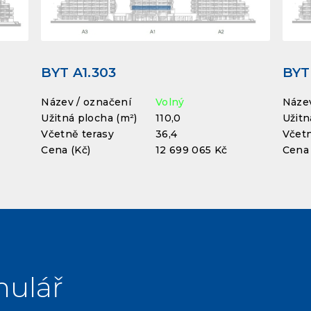
BYT A1.303
BYT
Název / označení
Volný
Název
Užitná plocha (m²)
110,0
Užitn
Včetně terasy
36,4
Včetn
Cena (Kč)
12 699 065 Kč
Cena 
mulář