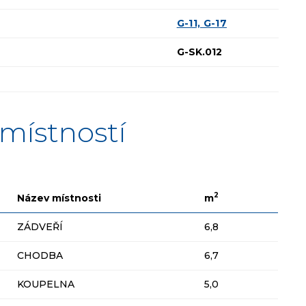
G-11, G-17
G-SK.012
místností
2
Název místnosti
m
ZÁDVEŘÍ
6,8
CHODBA
6,7
KOUPELNA
5,0