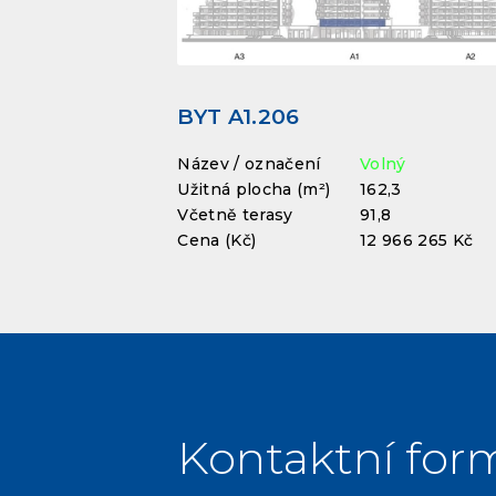
BYT A1.206
Název / označení
Volný
Užitná plocha (m²)
162,3
Včetně terasy
91,8
Cena (Kč)
12 966 265 Kč
Kontaktní for