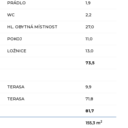
PRÁDLO
1,9
WC
2,2
HL. OBYTNÁ MÍSTNOST
27,0
POKOJ
11,0
LOŽNICE
13,0
73,5
TERASA
9,9
TERASA
71,8
81,7
2
155,3 m