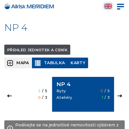
NP 4
PŘEHLED JEDNOTEK A CENÍK
MAPA
TABULKA
KARTY
P 3
NP 4
NP
ty
2
/ 5
Byty
0
/ 5
Byty
liéry
0
/ 3
Ateliéry
1
/ 3
Ateli
Podívejte se na jednotlivé nemovitosti výběrem z