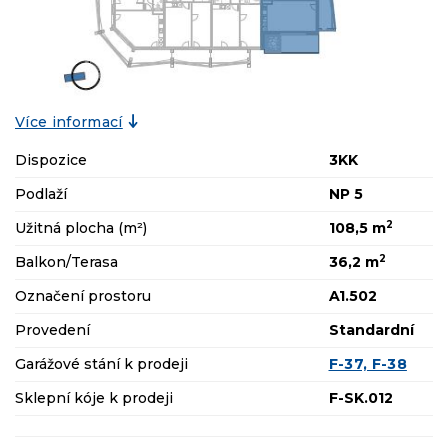
Více informací
Dispozice
3KK
Podlaží
NP 5
2
Užitná plocha (m²)
108,5 m
2
Balkon/Terasa
36,2 m
Označení prostoru
A1.502
Provedení
Standardní
Garážové stání k prodeji
F-37, F-38
Sklepní kóje k prodeji
F-SK.012