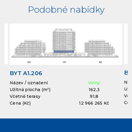
Podobné nabídky
BY
BYT A1.206
Náz
Název / označení
Volný
Uži
Užitná plocha (m²)
162,3
Vče
Včetně terasy
91,8
Cen
Cena (Kč)
12 966 265 Kč