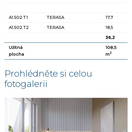
A1.502.T1
TERASA
17,7
A1.502.T2
TERASA
18,5
36,2
Užitná
108,5
2
plocha
m
Prohlédněte si celou
fotogalerii