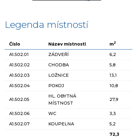
Legenda místností
2
Číslo
Název místnosti
m
A1.502.01
ZÁDVEŘÍ
6,2
A1.502.02
CHODBA
5,8
A1.502.03
LOŽNICE
13,1
A1.502.04
POKOJ
10,8
HL. OBYTNÁ
A1.502.05
27,9
MÍSTNOST
A1.502.06
WC
3,3
A1.502.07
KOUPELNA
5,2
72,3