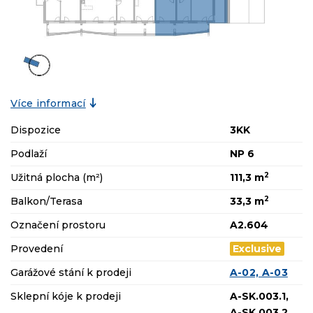
Více informací
Dispozice
3KK
Podlaží
NP 6
2
Užitná plocha (m²)
111,3 m
2
Balkon/Terasa
33,3 m
Označení prostoru
A2.604
Provedení
Exclusive
Garážové stání k prodeji
A-02, A-03
Sklepní kóje k prodeji
A-SK.003.1,
A-SK.003.2