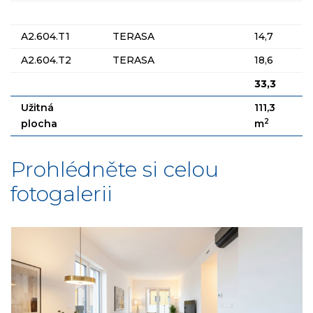
A2.604.T1
TERASA
14,7
A2.604.T2
TERASA
18,6
33,3
Užitná
111,3
2
plocha
m
Prohlédněte si celou
fotogalerii