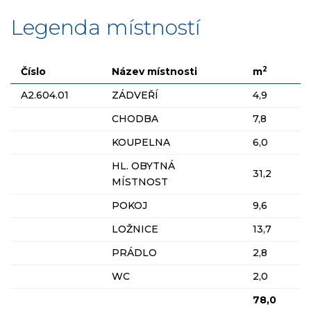
Legenda místností
2
Číslo
Název místnosti
m
A2.604.01
ZÁDVEŘÍ
4,9
CHODBA
7,8
KOUPELNA
6,0
HL. OBYTNÁ
31,2
MÍSTNOST
POKOJ
9,6
LOŽNICE
13,7
PRÁDLO
2,8
WC
2,0
78,0