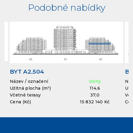
Podobné nabídky
BYT A2.504
BY
Název / označení
Volný
Náz
Užitná plocha (m²)
114,6
Uži
Včetně terasy
37,0
Vče
Cena (Kč)
15 832 140 Kč
Cen